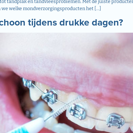
n tot tandplak en tandvleesproblemen. Met de juiste product
ken we welke mondverzorgingsproducten het […]
schoon tijdens drukke dagen?