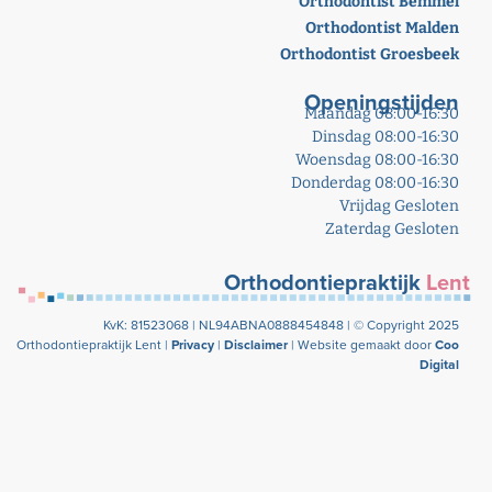
Orthodontist Bemmel
Orthodontist Malden
Orthodontist Groesbeek
Openingstijden
Maandag 08:00-16:30
Dinsdag 08:00-16:30
Woensdag 08:00-16:30
Donderdag 08:00-16:30
Vrijdag Gesloten
Zaterdag Gesloten
Orthodontiepraktijk
Lent
KvK: 81523068 |
NL94ABNA0888454848 |
© Copyright 2025
Orthodontiepraktijk Lent |
Privacy
|
Disclaimer
| Website gemaakt door
Coo
Digital