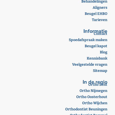
Behandelingen
Aligners
Beugel EHBO
Tarieven
Informatie
Contact
Spoedafspraak maken
Beugel kapot
Blog
Kennisbank
Veelgestelde vragen
Sitemap
In de regio
Ortho Lent
Ortho Nijmegen
Ortho Oosterhout
Ortho Wijchen
Orthodontist Beuningen