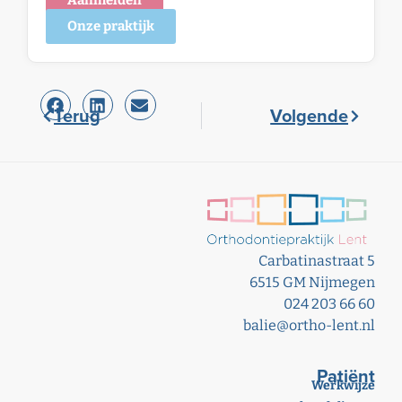
Aanmelden
Onze praktijk
Terug
Volgende
Carbatinastraat 5
6515 GM Nijmegen
024 203 66 60
balie@ortho-lent.nl
Patiënt
Werkwijze