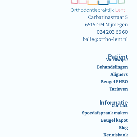
Carbatinastraat 5
6515 GM Nijmegen
024 203 66 60
balie@ortho-lent.nl
Patiënt
Werkwijze
Behandelingen
Aligners
Beugel EHBO
Tarieven
Informatie
Contact
Spoedafspraak maken
Beugel kapot
Blog
Kennisbank