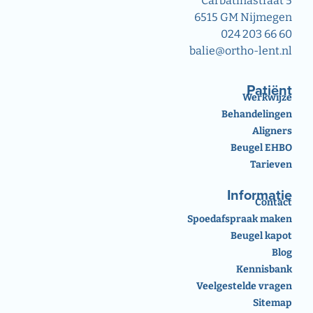
Carbatinastraat 5
6515 GM Nijmegen
024 203 66 60
balie@ortho-lent.nl
Patiënt
Werkwijze
Behandelingen
Aligners
Beugel EHBO
Tarieven
Informatie
Contact
Spoedafspraak maken
Beugel kapot
Blog
Kennisbank
Veelgestelde vragen
Sitemap