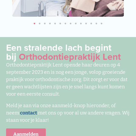
Een stralende lach begint
bij
Orthodontiepraktijk Lent
Orthodontiepraktijk Lent opende haar deuren op 4
september 2023 en is nog een jonge, volop groeiende
praktijk voor orthodontische zorg. Dit zorgt er voor dat
er geen wachtlijsten zijn en je snel langs kunt komen
voor een eerste consult.
Meld je aan via onze aanmeld-knop hieronder, of
neem
contact
met ons op voor al uw andere vragen. Wij
staan voor je klaar!
Aanmelden