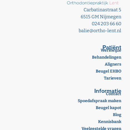
Carbatinastraat 5
6515 GM Nijmegen
024 203 66 60
balie@ortho-lent.nl
Patiënt
Werkwijze
Behandelingen
Aligners
Beugel EHBO
Tarieven
Informatie
Contact
Spoedafspraak maken
Beugel kapot
Blog
Kennisbank
Veelgestelde vragen