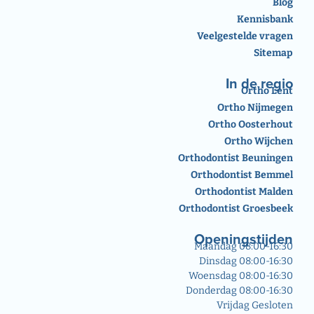
Blog
Kennisbank
Veelgestelde vragen
Sitemap
In de regio
Ortho Lent
Ortho Nijmegen
Ortho Oosterhout
Ortho Wijchen
Orthodontist Beuningen
Orthodontist Bemmel
Orthodontist Malden
Orthodontist Groesbeek
Openingstijden
Maandag 08:00-16:30
Dinsdag 08:00-16:30
Woensdag 08:00-16:30
Donderdag 08:00-16:30
Vrijdag Gesloten