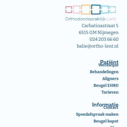
Carbatinastraat 5
6515 GM Nijmegen
024 203 66 60
balie@ortho-lent.nl
Patiënt
Werkwijze
Behandelingen
Aligners
Beugel EHBO
Tarieven
Informatie
Contact
Spoedafspraak maken
Beugel kapot