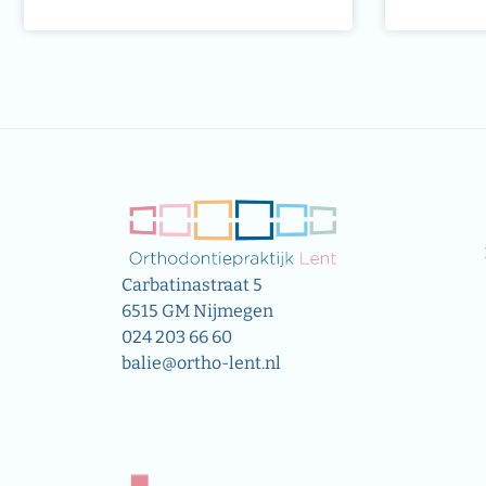
Carbatinastraat 5
6515 GM Nijmegen
024 203 66 60
balie@ortho-lent.nl