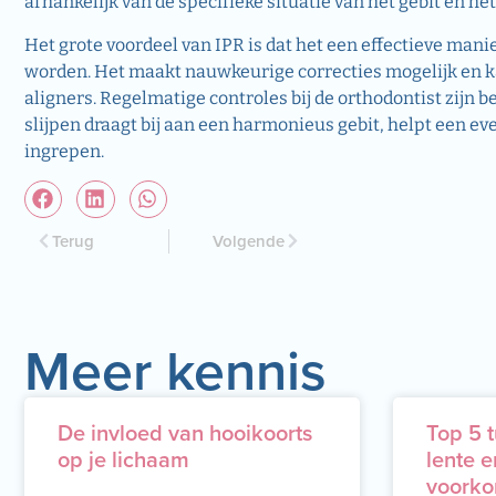
afhankelijk van de specifieke situatie van het gebit en he
Het grote voordeel van IPR is dat het een effectieve man
worden. Het maakt nauwkeurige correcties mogelijk en k
aligners. Regelmatige controles bij de orthodontist zijn 
slijpen draagt bij aan een harmonieus gebit, helpt een e
ingrepen.
Terug
Volgende
Meer kennis
De invloed van hooikoorts
Top 5 t
op je lichaam
lente e
voorko