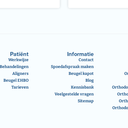
Patiënt
Informatie
Werkwijze
Contact
Behandelingen
Spoedafspraak maken
Aligners
Beugel kapot
O
Beugel EHBO
Blog
Tarieven
Kennisbank
Orthodo
Veelgestelde vragen
Orth
Sitemap
Orth
Orthodo