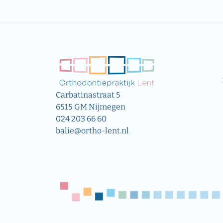
Carbatinastraat 5
6515 GM Nijmegen
024 203 66 60
balie@ortho-lent.nl