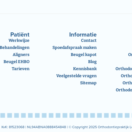
Patiënt
Informatie
Werkwijze
Contact
Behandelingen
Spoedafspraak maken
Aligners
Beugel kapot
O
Beugel EHBO
Blog
Tarieven
Kennisbank
Orthodo
Veelgestelde vragen
Orth
Sitemap
Orth
Orthodo
KvK: 81523068 |
NL94ABNA0888454848 |
© Copyright 2025 Orthodontiepraktijk L