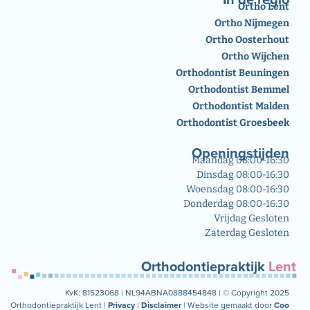
Ortho Lent
Ortho Nijmegen
Ortho Oosterhout
Ortho Wijchen
Orthodontist Beuningen
Orthodontist Bemmel
Orthodontist Malden
Orthodontist Groesbeek
Openingstijden
Maandag 08:00-16:30
Dinsdag 08:00-16:30
Woensdag 08:00-16:30
Donderdag 08:00-16:30
Vrijdag Gesloten
Zaterdag Gesloten
Orthodontiepraktijk
Lent
KvK: 81523068 |
NL94ABNA0888454848 |
© Copyright 2025
Orthodontiepraktijk Lent |
Privacy
|
Disclaimer
| Website gemaakt door
Coo