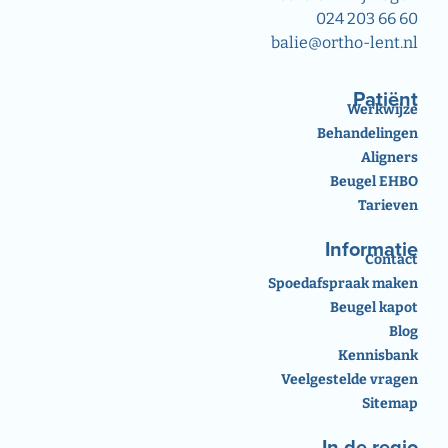
024 203 66 60
balie@ortho-lent.nl
Patiënt
Werkwijze
Behandelingen
Aligners
Beugel EHBO
Tarieven
Informatie
Contact
Spoedafspraak maken
Beugel kapot
Blog
Kennisbank
Veelgestelde vragen
Sitemap
In de regio