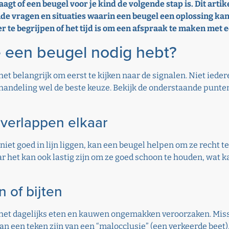
agt of een beugel voor je kind de volgende stap is. Dit artike
 vragen en situaties waarin een beugel een oplossing kan 
r te begrijpen of het tijd is om een afspraak te maken met 
je een beugel nodig hebt?
s het belangrijk om eerst te kijken naar de signalen. Niet iede
andeling wel de beste keuze. Bekijk de onderstaande punten 
overlappen elkaar
niet goed in lijn liggen, kan een beugel helpen om ze recht t
 het kan ook lastig zijn om ze goed schoon te houden, wat ka
 of bijten
an het dagelijks eten en kauwen ongemakken veroorzaken. Mis
 kan een teken zijn van een “malocclusie” (een verkeerde beet