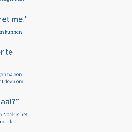
het me.”
norm kunnen
r te
gen na een
unt doen om
maal?”
. Vaak is het
voor de