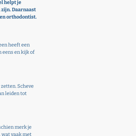
l helpt je
zijn. Daarnaast
een orthodontist.
reen heeft een
eens en kijk of
e zetten. Scheve
n leiden tot
schien merk je
), wat vaak met