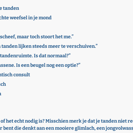
je tanden
achte weefsel in je mond
 scheef, maar toch stoort het me.”
n tanden lijken steeds meer te verschuiven.”
e tandenruimte. Is dat normaal?”
ssene. Is een beugel nog een optie?”
ntisch consult
sch
h
f het echt nodig is? Misschien merk je dat je tanden niet re
ener bent die denkt aan een mooiere glimlach, een jongvolwass