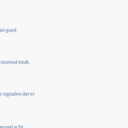
iet goed
storend vindt,
e signalen dat er
beugel echt