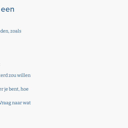
 een
den, zoals
:
terd zou willen
r je bent, hoe
 Vraag naar wat