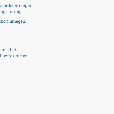
 voordelen dieper
ange termijn.
rtho Nijmegen.
t met het
behoefte om met